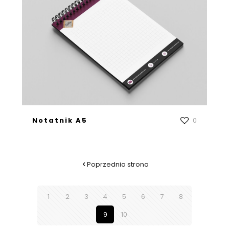
Notatnik A5
0
Poprzednia strona
1
2
3
4
5
6
7
8
9
10