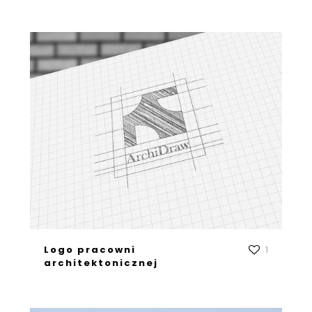
Logo pracowni
1
architektonicznej