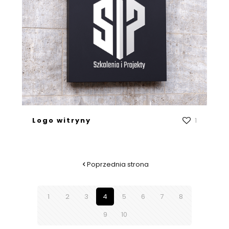
Logo witryny
1
Poprzednia strona
1
2
3
4
5
6
7
8
9
10