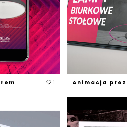
orem
Animacja prez
1