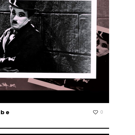
ube
0