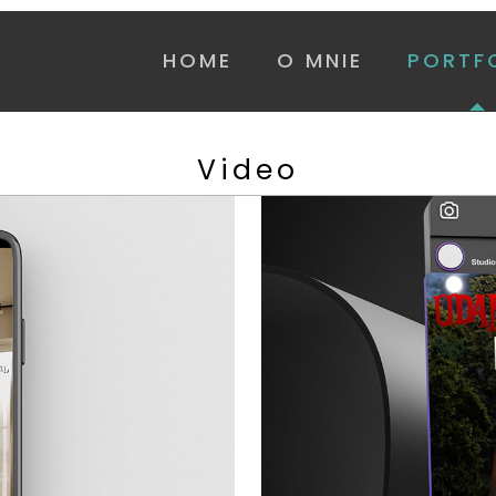
HOME
O MNIE
PORTF
Video