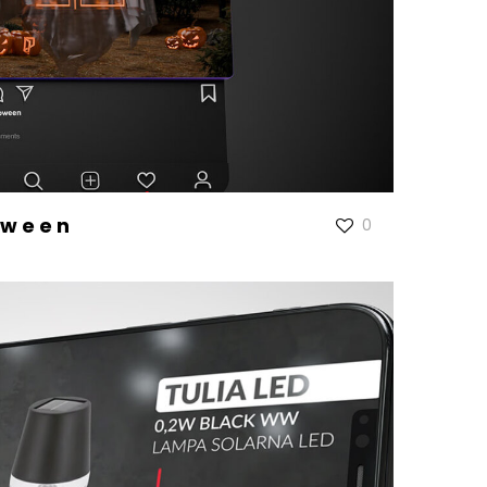
oween
0