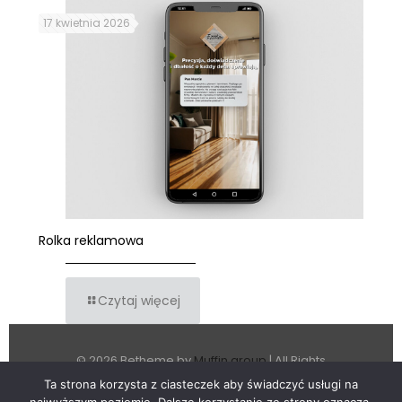
17 kwietnia 2026
Rolka reklamowa
Czytaj więcej
© 2026 Betheme by
Muffin group
| All Rights
Reserved | Powered by
WordPress
Ta strona korzysta z ciasteczek aby świadczyć usługi na