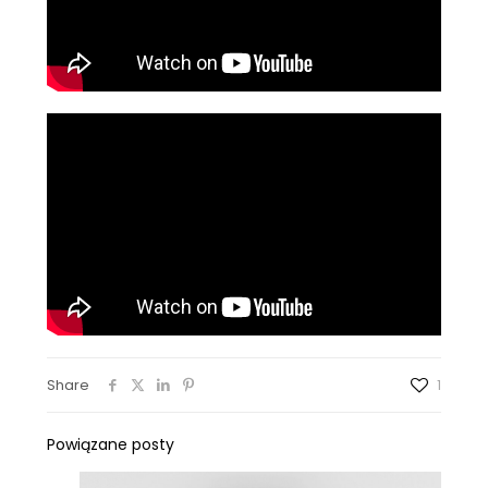
Share
1
Powiązane posty